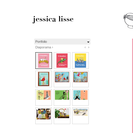
Portfolio
Diaporama ›
‹
›