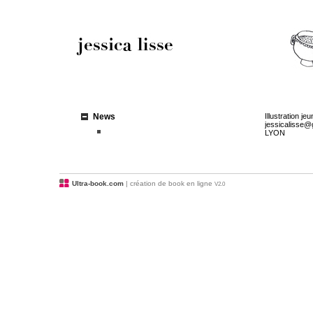
News
Illustration j
jessicalisse@
LYON
Ultra-book.com
| création de book en ligne
V2.0