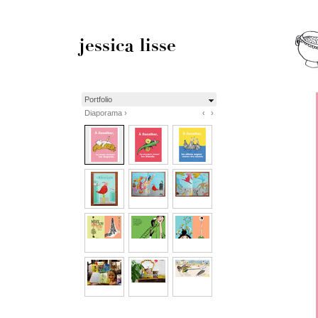
Portfolio
Diaporama ›
‹
›