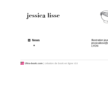
News
Illustration j
jessicalisse@
LYON
Ultra-book.com
| création de book en ligne
V2.0