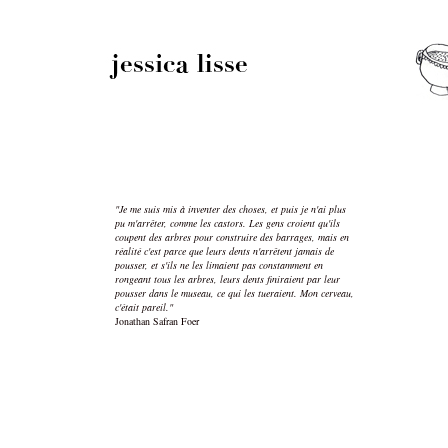
"Je me suis mis à inventer des choses, et puis je n'ai plus
pu m'arrêter, comme les castors. Les gens croient qu'ils
coupent des arbres pour construire des barrages, mais en
réalité c'est parce que leurs dents n'arrêtent jamais de
pousser, et s'ils ne les limaient pas constamment en
rongeant tous les arbres, leurs dents finiraient par leur
pousser dans le museau, ce qui les tueraient. Mon cerveau,
c'était pareil."
Jonathan Safran Foer