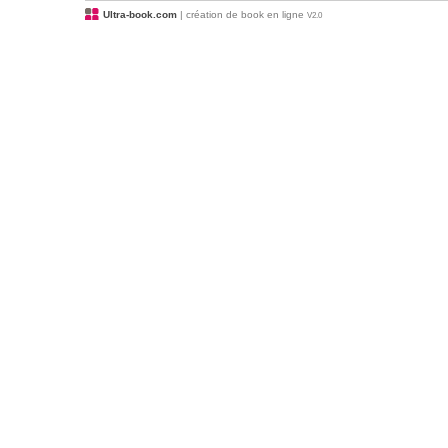
Ultra-book.com
| création de book en ligne
V2.0